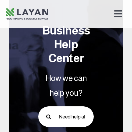
Skip
to
Togg
content
Navi
Business
Home
Help
Food Trading
Center
Logistics Services
How we can
Merchandising
help you?
About Us
Search
for: